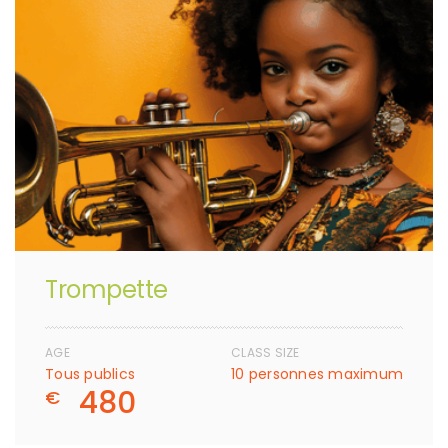
Trompette
AGE
CLASS SIZE
Tous publics
10 personnes maximum
480
€