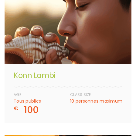
Konn Lambi
AGE
CLASS SIZE
Tous publics
10 personnes maximum
100
€