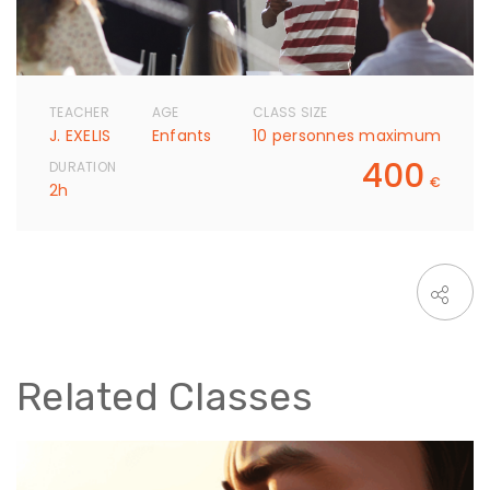
TEACHER
AGE
CLASS SIZE
J. EXELIS
Enfants
10 personnes maximum
400
DURATION
€
2h
Related Classes