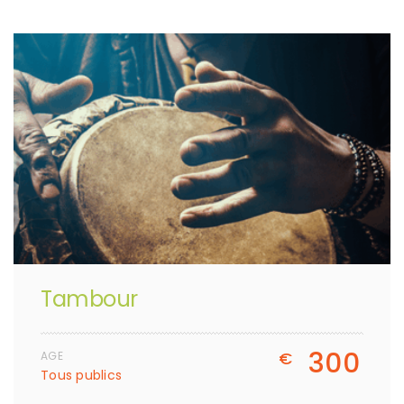
Tambour
300
€
AGE
Tous publics