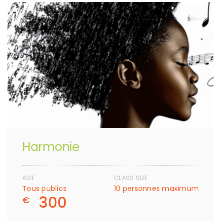
Harmonie
AGE
CLASS SIZE
Tous publics
10 personnes maximum
300
€