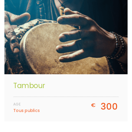
Tambour
300
€
AGE
Tous publics