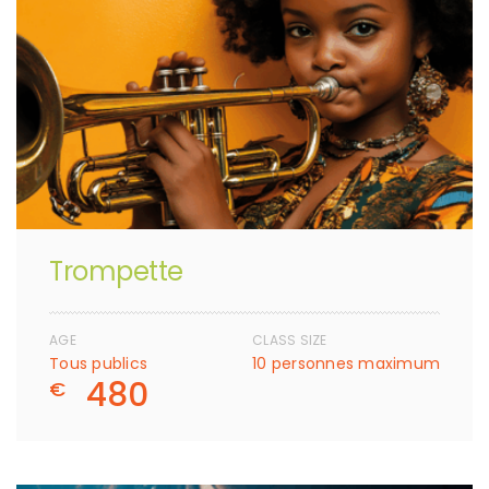
Trompette
AGE
CLASS SIZE
Tous publics
10 personnes maximum
480
€