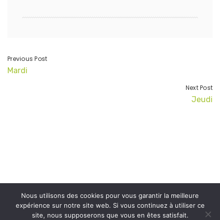
Previous Post
Mardi
Next Post
Jeudi
Nous utilisons des cookies pour vous garantir la meilleure
expérience sur notre site web. Si vous continuez à utiliser ce
© Copyright 2017. All Rights Reserved.
site, nous supposerons que vous en êtes satisfait.