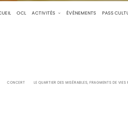
UEIL
OCL
ACTIVITÉS
ÉVÈNEMENTS
PASS CULT
des misérables, frag
racontés et chantés
CONCERT
LE QUARTIER DES MISÉRABLES, FRAGMENTS DE VIE