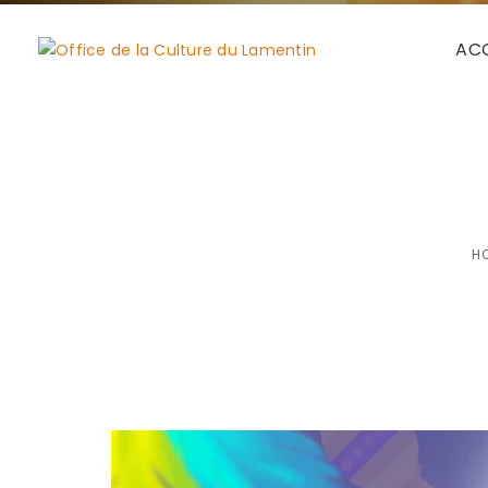
ACC
Ca
H